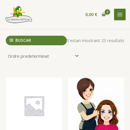
Vés
al
0,00
€
contingut
MAI
MEN
BUSCAR
S'estan mostrant 23 resultats