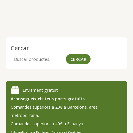
Cercar
C
CERCAR
e
r
c
Enviament gratuït
a
Aconsegueix els teus ports gratuïts.
Comandes superiors a 20€ a Barcelona, ​​àrea
metropolitana.
Comandes superiors a 40€ a Espanya.
*No aplicable a Portugal, Balears ni Canàries.