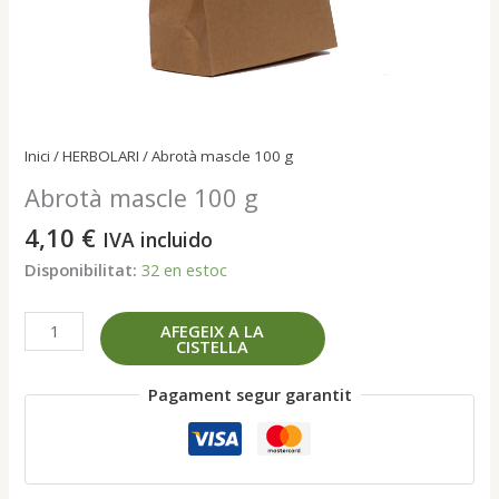
Inici
/
HERBOLARI
/ Abrotà mascle 100 g
Abrotà mascle 100 g
4,10
€
IVA incluido
Disponibilitat:
32 en estoc
quantitat
AFEGEIX A LA
CISTELLA
de
Abrotà
Pagament segur garantit
mascle
100
g