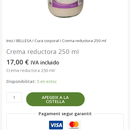
Inici
/
BELLESA
/
Cura corporal
/ Crema reductora 250 ml
Crema reductora 250 ml
17,00
€
IVA incluido
Crema reductora 250 ml/
Disponibilitat:
5 en estoc
quantitat
AFEGEIX A LA
CISTELLA
de
Crema
Pagament segur garantit
reductora
250
ml