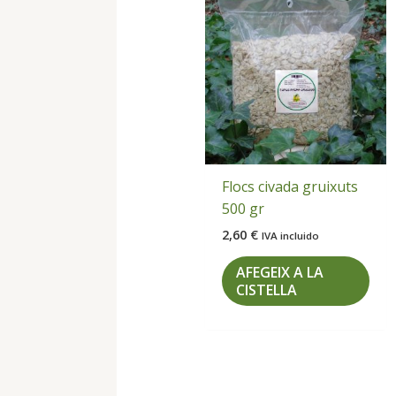
Flocs civada gruixuts
500 gr
2,60
€
IVA incluido
AFEGEIX A LA
CISTELLA