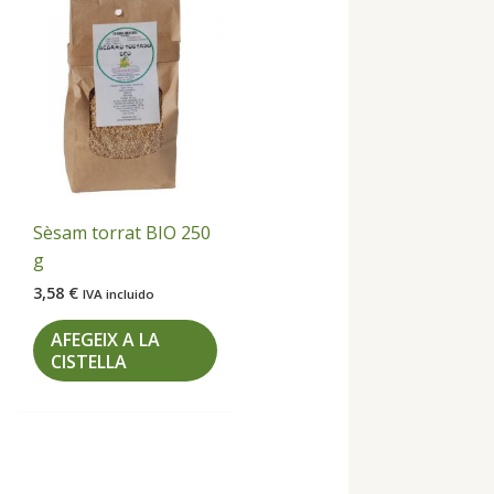
Sèsam torrat BIO 250
g
3,58
€
IVA incluido
AFEGEIX A LA
CISTELLA