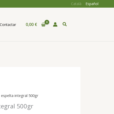
Català
Español
Cerca
0,00
€
Contactar
 espelta integral 500gr
tegral 500gr