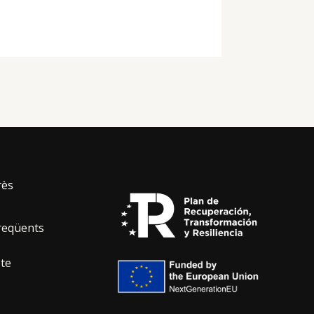
rès
reqüents
te