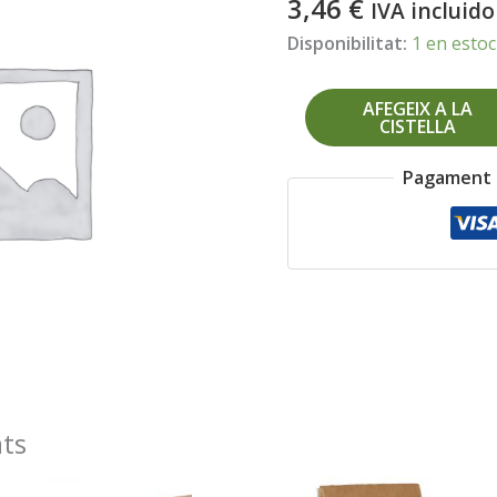
3,46
€
IVA incluido
Disponibilitat:
1 en estoc
quantitat
AFEGEIX A LA
CISTELLA
de
Farina
Pagament 
espelta
integral
500gr
ats