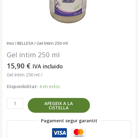
Inici
/
BELLESA
/ Gel íntim 250 ml
Gel íntim 250 ml
15,90
€
IVA incluido
Gel íntim 250 ml /
Disponibilitat:
4 en estoc
quantitat
AFEGEIX A LA
CISTELLA
de
Gel
Pagament segur garantit
íntim
250
ml