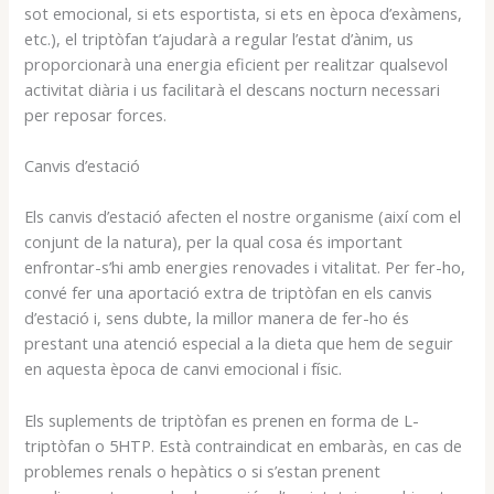
sot emocional, si ets esportista, si ets en època d’exàmens,
etc.), el triptòfan t’ajudarà a regular l’estat d’ànim, us
proporcionarà una energia eficient per realitzar qualsevol
activitat diària i us facilitarà el descans nocturn necessari
per reposar forces.
Canvis d’estació
Els canvis d’estació afecten el nostre organisme (així com el
conjunt de la natura), per la qual cosa és important
enfrontar-s’hi amb energies renovades i vitalitat. Per fer-ho,
convé fer una aportació extra de triptòfan en els canvis
d’estació i, sens dubte, la millor manera de fer-ho és
prestant una atenció especial a la dieta que hem de seguir
en aquesta època de canvi emocional i físic.
Els suplements de triptòfan es prenen en forma de L-
triptòfan o 5HTP. Està contraindicat en embaràs, en cas de
problemes renals o hepàtics o si s’estan prenent