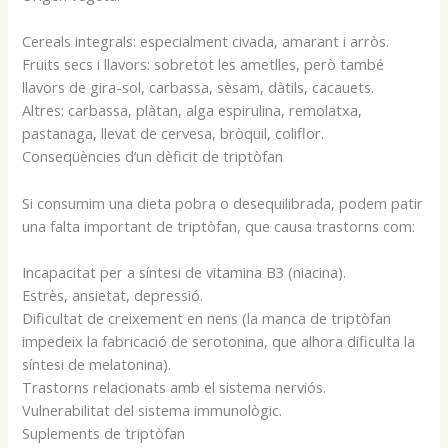
Cereals integrals: especialment civada, amarant i arròs.
Fruits secs i llavors: sobretot les ametlles, però també
llavors de gira-sol, carbassa, sèsam, dàtils, cacauets.
Altres: carbassa, plàtan, alga espirulina, remolatxa,
pastanaga, llevat de cervesa, bròquil, coliflor.
Conseqüències d’un dèficit de triptòfan
Si consumim una dieta pobra o desequilibrada, podem patir
una falta important de triptòfan, que causa trastorns com:
Incapacitat per a síntesi de vitamina B3 (niacina).
Estrès, ansietat, depressió.
Dificultat de creixement en nens (la manca de triptòfan
impedeix la fabricació de serotonina, que alhora dificulta la
síntesi de melatonina).
Trastorns relacionats amb el sistema nerviós.
Vulnerabilitat del sistema immunològic.
Suplements de triptòfan