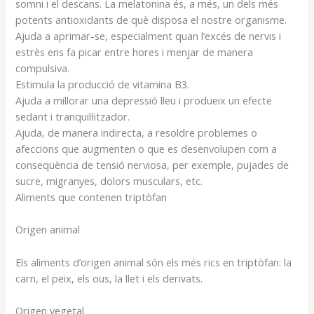
somni i el descans. La melatonina és, a més, un dels més
potents antioxidants de què disposa el nostre organisme.
Ajuda a aprimar-se, especialment quan l’excés de nervis i
estrès ens fa picar entre hores i menjar de manera
compulsiva.
Estimula la producció de vitamina B3.
Ajuda a millorar una depressió lleu i produeix un efecte
sedant i tranquil·litzador.
Ajuda, de manera indirecta, a resoldre problemes o
afeccions que augmenten o que es desenvolupen com a
conseqüència de tensió nerviosa, per exemple, pujades de
sucre, migranyes, dolors musculars, etc.
Aliments que contenen triptòfan
Origen animal
Els aliments d’origen animal són els més rics en triptòfan: la
carn, el peix, els ous, la llet i els derivats.
Origen vegetal