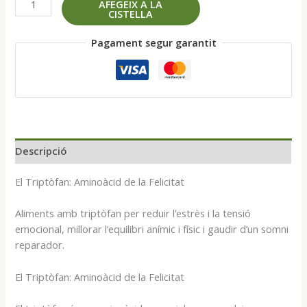
AFEGEIX A LA
CISTELLA
de
L-
Pagament segur garantit
Triptòfan
100
càpsules
Descripció
El Triptòfan: Aminoàcid de la Felicitat
Aliments amb triptòfan per reduir l’estrès i la tensió
emocional, millorar l’equilibri anímic i físic i gaudir d’un somni
reparador.
El Triptòfan: Aminoàcid de la Felicitat