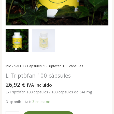
Inici
/
SALUT
/
Càpsules
/ L-Triptòfan 100 càpsules
L-Triptòfan 100 càpsules
26,92
€
IVA incluido
L-Triptòfan 100 càpsules / 100 càpsules de 541 mg
Disponibilitat:
3 en estoc
quantitat