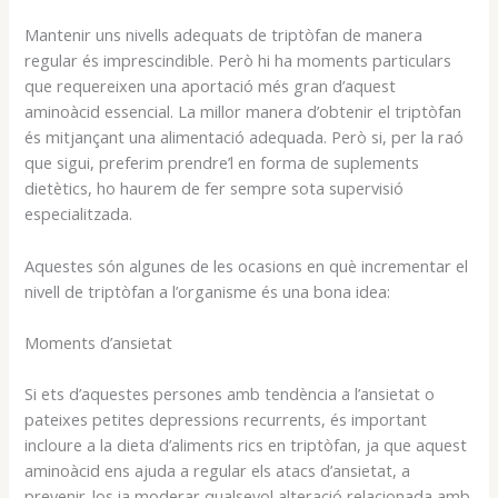
Mantenir uns nivells adequats de triptòfan de manera
regular és imprescindible. Però hi ha moments particulars
que requereixen una aportació més gran d’aquest
aminoàcid essencial. La millor manera d’obtenir el triptòfan
és mitjançant una alimentació adequada. Però si, per la raó
que sigui, preferim prendre’l en forma de suplements
dietètics, ho haurem de fer sempre sota supervisió
especialitzada.
Aquestes són algunes de les ocasions en què incrementar el
nivell de triptòfan a l’organisme és una bona idea:
Moments d’ansietat
Si ets d’aquestes persones amb tendència a l’ansietat o
pateixes petites depressions recurrents, és important
incloure a la dieta d’aliments rics en triptòfan, ja que aquest
aminoàcid ens ajuda a regular els atacs d’ansietat, a
prevenir-los ia moderar qualsevol alteració relacionada amb