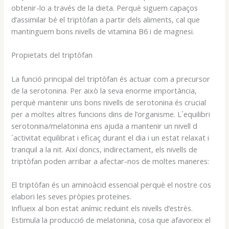
obtenir-lo a través de la dieta. Perquè siguem capaços
d’assimilar bé el triptòfan a partir dels aliments, cal que
mantinguem bons nivells de vitamina B6 i de magnesi.
Propietats del triptòfan
La funció principal del triptòfan és actuar com a precursor
de la serotonina. Per això la seva enorme importància,
perquè mantenir uns bons nivells de serotonina és crucial
per a moltes altres funcions dins de l’organisme. L´equilibri
serotonina/melatonina ens ajuda a mantenir un nivell d
´activitat equilibrat i eficaç durant el dia i un estat relaxat i
tranquil a la nit. Així doncs, indirectament, els nivells de
triptòfan poden arribar a afectar-nos de moltes maneres:
El triptòfan és un aminoàcid essencial perquè el nostre cos
elabori les seves pròpies proteïnes.
Influeix al bon estat anímic reduint els nivells d’estrès.
Estimula la producció de melatonina, cosa que afavoreix el