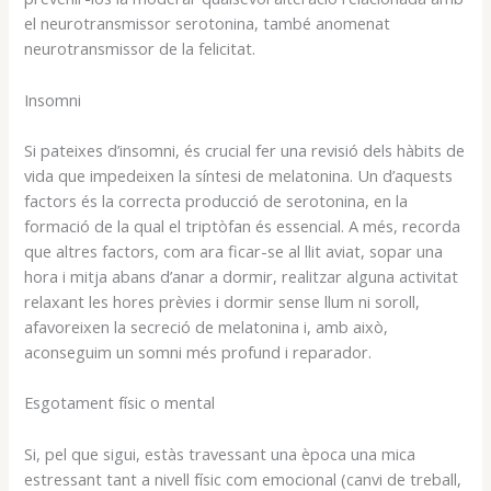
el neurotransmissor serotonina, també anomenat
neurotransmissor de la felicitat.
Insomni
Si pateixes d’insomni, és crucial fer una revisió dels hàbits de
vida que impedeixen la síntesi de melatonina. Un d’aquests
factors és la correcta producció de serotonina, en la
formació de la qual el triptòfan és essencial. A més, recorda
que altres factors, com ara ficar-se al llit aviat, sopar una
hora i mitja abans d’anar a dormir, realitzar alguna activitat
relaxant les hores prèvies i dormir sense llum ni soroll,
afavoreixen la secreció de melatonina i, amb això,
aconseguim un somni més profund i reparador.
Esgotament físic o mental
Si, pel que sigui, estàs travessant una època una mica
estressant tant a nivell físic com emocional (canvi de treball,