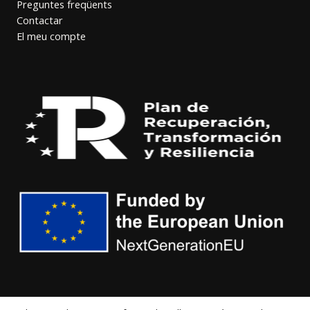
Preguntes freqüents
Contactar
El meu compte
COPYRIGHT © 2026 | LA DEESSA DEL BOSC -
DISEÑO WEB GRAFREAK