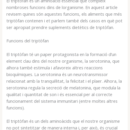
El triptòfan és un aminoàcid essencial que compleix
nombroses funcions dins de lorganisme. En aquest article
revisem quines són aquestes funcions, els aliments que més
triptòfan contenen i et parlem també dels casos en què pot
ser apropiat prendre suplements dietètics de triptòfan.
Funcions del triptòfan
El triptòfan té un paper protagonista en la formació d’un
element clau dins del nostre organisme, la serotonina, que
alhora també estimula i afavoreix altres reaccions
bioquímiques. La serotonina és un neurotransmissor
relacionat amb la tranquil·litat, la felicitat i el plaer. Alhora, la
serotonina regula la secreció de melatonina, que modula la
qualitat i quantitat de son i és essencial per al correcte
funcionament del sistema immunitari (entre moltes altres
funcions).
El triptòfan és un dels aminoàcids que el nostre organisme
no pot sintetitzar de manera interna i, per això, és crucial