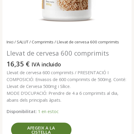
Inici
/
SALUT
/
Comprimits
/ Llevat de cervesa 600 comprimits
Llevat de cervesa 600 comprimits
16,35
€
IVA incluido
Llevat de cervesa 600 comprimits / PRESENTACIÓ I
COMPOSICIÓ: Envasos de 600 comprimits de 500mg. Conté:
Llevat de Cervesa 500mg i Sílice.
MODE D’OCUPACIÓ: Prendre de 4 a 6 comprimits al dia,
abans dels principals àpats.
Disponibilitat:
1 en estoc
quantitat
AFEGEIX A LA
CISTELLA
de