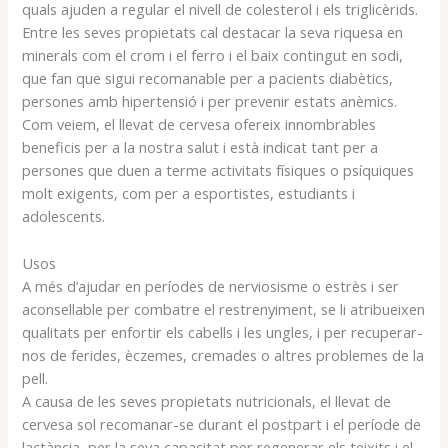
quals ajuden a regular el nivell de colesterol i els triglicèrids.
Entre les seves propietats cal destacar la seva riquesa en
minerals com el crom i el ferro i el baix contingut en sodi,
que fan que sigui recomanable per a pacients diabètics,
persones amb hipertensió i per prevenir estats anèmics.
Com veiem, el llevat de cervesa ofereix innombrables
beneficis per a la nostra salut i està indicat tant per a
persones que duen a terme activitats físiques o psíquiques
molt exigents, com per a esportistes, estudiants i
adolescents.
Usos
A més d’ajudar en períodes de nerviosisme o estrès i ser
aconsellable per combatre el restrenyiment, se li atribueixen
qualitats per enfortir els cabells i les ungles, i per recuperar-
nos de ferides, èczemes, cremades o altres problemes de la
pell.
A causa de les seves propietats nutricionals, el llevat de
cervesa sol recomanar-se durant el postpart i el període de
lactància, per la seva capacitat per regenerar els teixits i el