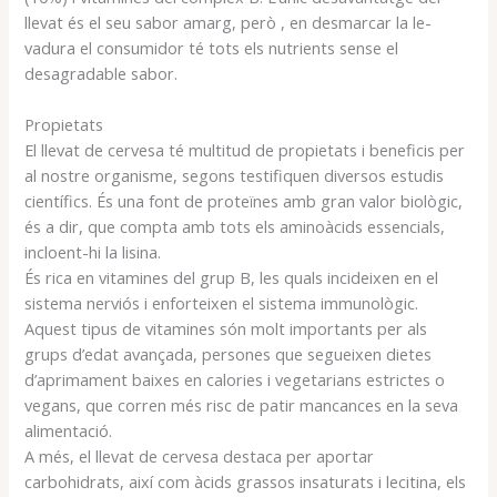
llevat és el seu sabor amarg, però , en desmarcar la le-
vadura el consumidor té tots els nutrients sense el
desagradable sabor.
Propietats
El llevat de cervesa té multitud de propietats i beneficis per
al nostre organisme, segons testifiquen diversos estudis
científics. És una font de proteïnes amb gran valor biològic,
és a dir, que compta amb tots els aminoàcids essencials,
incloent-hi la lisina.
És rica en vitamines del grup B, les quals incideixen en el
sistema nerviós i enforteixen el sistema immunològic.
Aquest tipus de vitamines són molt importants per als
grups d’edat avançada, persones que segueixen dietes
d’aprimament baixes en calories i vegetarians estrictes o
vegans, que corren més risc de patir mancances en la seva
alimentació.
A més, el llevat de cervesa destaca per aportar
carbohidrats, així com àcids grassos insaturats i lecitina, els