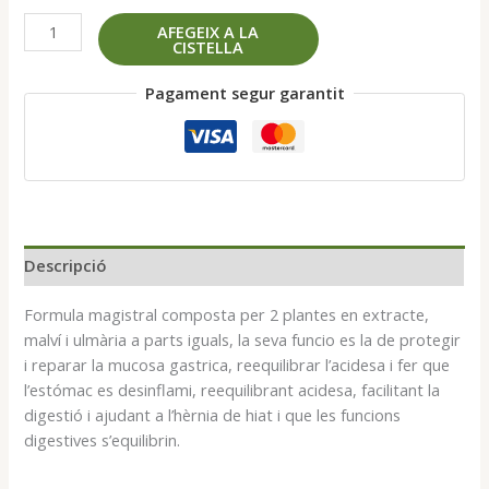
quantitat
AFEGEIX A LA
CISTELLA
de
Omefort
Pagament segur garantit
extracte
50
ml
Descripció
Formula magistral composta per 2 plantes en extracte,
malví i ulmària a parts iguals, la seva funcio es la de protegir
i reparar la mucosa gastrica, reequilibrar l’acidesa i fer que
l’estómac es desinflami, reequilibrant acidesa, facilitant la
digestió i ajudant a l’hèrnia de hiat i que les funcions
digestives s’equilibrin.