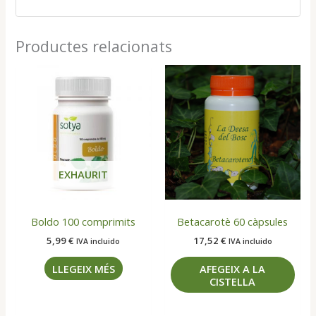
110
perles
Productes relacionats
500
mg
EXHAURIT
Boldo 100 comprimits
Betacarotè 60 càpsules
5,99
€
17,52
€
IVA incluido
IVA incluido
LLEGEIX MÉS
AFEGEIX A LA
CISTELLA