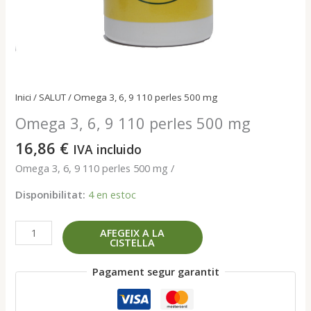
Inici
/
SALUT
/ Omega 3, 6, 9 110 perles 500 mg
Omega 3, 6, 9 110 perles 500 mg
16,86
€
IVA incluido
Omega 3, 6, 9 110 perles 500 mg /
Disponibilitat:
4 en estoc
quantitat
AFEGEIX A LA
CISTELLA
de
Omega
Pagament segur garantit
3,
6,
9