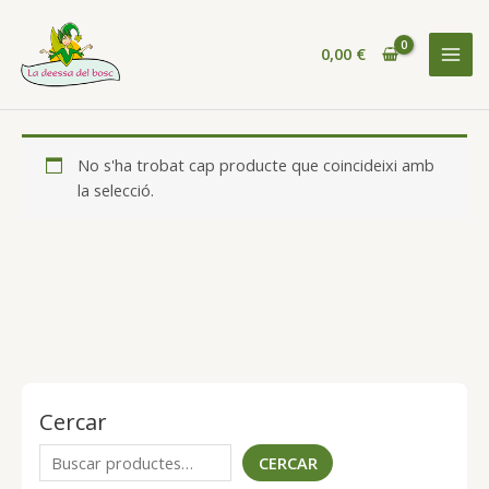
Vés
al
0,00
€
contingut
MAI
MEN
No s'ha trobat cap producte que coincideixi amb
la selecció.
Cercar
C
CERCAR