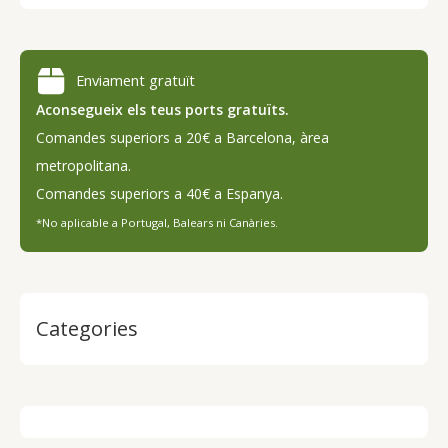
e
r
c
Enviament gratuït
a
Aconsegueix els teus ports gratuïts.
Comandes superiors a 20€ a Barcelona, ​​àrea
metropolitana.
Comandes superiors a 40€ a Espanya.
*No aplicable a Portugal, Balears ni Canàries.
Categories