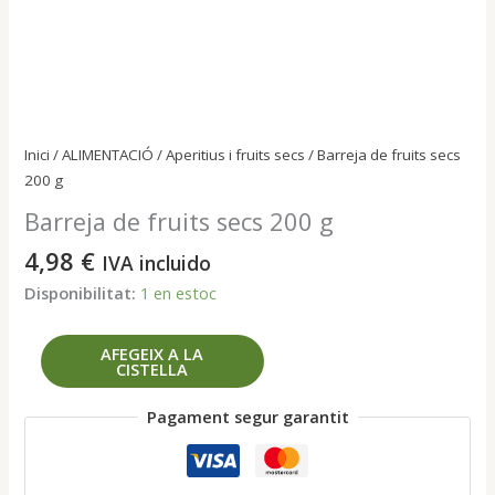
Inici
/
ALIMENTACIÓ
/
Aperitius i fruits secs
/ Barreja de fruits secs
200 g
Barreja de fruits secs 200 g
4,98
€
IVA incluido
Disponibilitat:
1 en estoc
quantitat
AFEGEIX A LA
CISTELLA
de
Barreja
Pagament segur garantit
de
fruits
secs