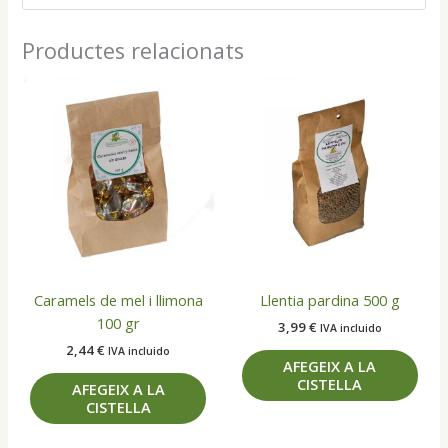
200
g
Productes relacionats
Caramels de mel i llimona
Llentia pardina 500 g
100 gr
3,99
€
IVA incluido
2,44
€
IVA incluido
AFEGEIX A LA
CISTELLA
AFEGEIX A LA
CISTELLA