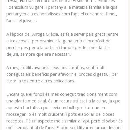
d’Àsia, Europa i el nord d’Amèrica. El seu nom científic és
Foeniculum vulgare, i pertany a la mateixa família a la qual
pertanyen altres hortalisses com l’api, el coriandre, l’anet,
l’anís i el julivert.
A l’època de l’Antiga Grècia, es feia servir pels grecs, entre
altres coses, per disminuir la gana amb el propòsit de
perdre pes per a la batalla i també per fer més fàcil el
dejuni, sempre que era necessari.
A més, s’utilitzava pels seus fins curatius, sent molt
coneguts els beneficis per afavorir el procés digestiu i per
curar la tos entre altres aplicacions.
Encara que el fonoll és més conegut tradicionalment com
una planta medicinal, és un recurs utilitzat a la cuina, ja que
aquesta hortalissa posseeix un bulb gruixut que en
mossegar-lo és molt cruixent, i pots elaborar delicioses
receptes. Té un aspecte molt similar a l’api, però el sabor és
més semblant al de l’anís. El podeu utilitzar en amanides per