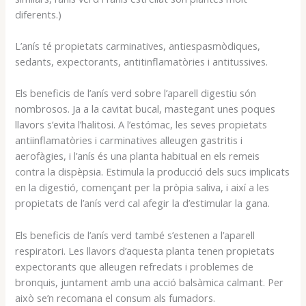
diferents.)
L’anís té propietats carminatives, antiespasmòdiques,
sedants, expectorants, antitinflamatòries i antitussives.
Els beneficis de l’anís verd sobre l’aparell digestiu són
nombrosos. Ja a la cavitat bucal, mastegant unes poques
llavors s’evita l’halitosi. A l’estómac, les seves propietats
antiinflamatòries i carminatives alleugen gastritis i
aerofàgies, i l’anís és una planta habitual en els remeis
contra la dispèpsia. Estimula la producció dels sucs implicats
en la digestió, començant per la pròpia saliva, i així a les
propietats de l’anís verd cal afegir la d’estimular la gana.
Els beneficis de l’anís verd també s’estenen a l’aparell
respiratori. Les llavors d’aquesta planta tenen propietats
expectorants que alleugen refredats i problemes de
bronquis, juntament amb una acció balsàmica calmant. Per
això se’n recomana el consum als fumadors.