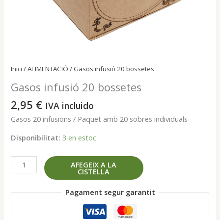
Inici
/
ALIMENTACIÓ
/ Gasos infusió 20 bossetes
Gasos infusió 20 bossetes
2,95
€
IVA incluido
Gasos 20 infusions / Paquet amb 20 sobres individuals
Disponibilitat:
3 en estoc
quantitat
AFEGEIX A LA
CISTELLA
de
Gasos
Pagament segur garantit
infusió
20
bossetes