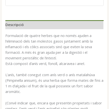
Descripció
Formulació de quatre herbes que no només ajuden a
l’eliminació dels tan molestos gasos juntament amb la
inflamació i els còlics associats sinó que eviten la seva
formació. A més és gran ajuda per a la digestió i el
moviment peristàltic de l’intestí.
Està compost d’anís verd, fonoll, alcaravea i anet.
L’anís, també conegut com anís verd o anís matalahúva
(Pimpinella anisum), és una herba que forma mates de fins a
1 m d’alçada i el fruit de la qual posseeix un fort sabor
aromàtic.
(Convé indicar que, encara que presentin propietats i sabor
similars, l’anís verd i l’anís estrellat són plantes molt