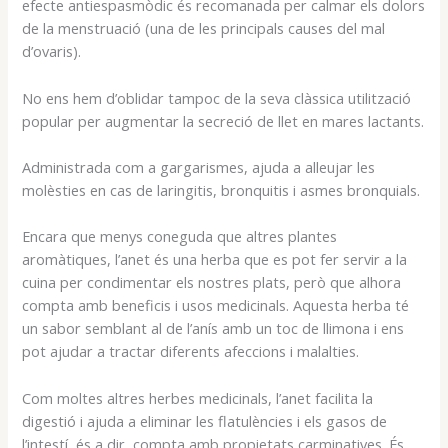
efecte antiespasmòdic és recomanada per calmar els dolors
de la menstruació (una de les principals causes del mal
d’ovaris).
No ens hem d’oblidar tampoc de la seva clàssica utilització
popular per augmentar la secreció de llet en mares lactants.
Administrada com a gargarismes, ajuda a alleujar les
molèsties en cas de laringitis, bronquitis i asmes bronquials.
Encara que menys coneguda que altres plantes
aromàtiques, l’anet és una herba que es pot fer servir a la
cuina per condimentar els nostres plats, però que alhora
compta amb beneficis i usos medicinals. Aquesta herba té
un sabor semblant al de l’anís amb un toc de llimona i ens
pot ajudar a tractar diferents afeccions i malalties.
Com moltes altres herbes medicinals, l’anet facilita la
digestió i ajuda a eliminar les flatulències i els gasos de
l’intestí, és a dir, compta amb propietats carminatives. És