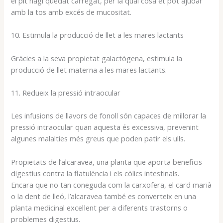
el pit hagi quedat carregat, per la qual cosa et pot ajudar
amb la tos amb excés de mucositat.
10. Estimula la producció de llet a les mares lactants
Gràcies a la seva propietat galactògena, estimula la
producció de llet materna a les mares lactants.
11. Redueix la pressió intraocular
Les infusions de llavors de fonoll són capaces de millorar la
pressió intraocular quan aquesta és excessiva, prevenint
algunes malalties més greus que poden patir els ulls.
Propietats de l’alcaravea, una planta que aporta beneficis
digestius contra la flatulència i els còlics intestinals.
Encara que no tan coneguda com la carxofera, el card marià
o la dent de lleó, l’alcaravea també es converteix en una
planta medicinal excel·lent per a diferents trastorns o
problemes digestius.