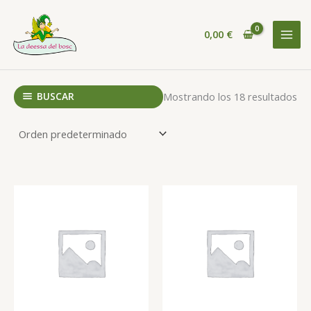
Ir
al
0,00
€
contenido
MAI
MEN
BUSCAR
Mostrando los 18 resultados