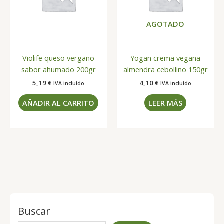
AGOTADO
Violife queso vergano
Yogan crema vegana
sabor ahumado 200gr
almendra cebollino 150gr
5,19
€
4,10
€
IVA incluido
IVA incluido
AÑADIR AL CARRITO
LEER MÁS
Buscar