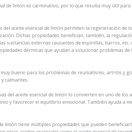
cial de limón es carminativo, por lo que resulta muy útil par
 del aceite esencial de limón permiten la regeneración de lo
ización. Dichas propiedades benefician, también, la regulaci
s sustancias externas causantes de espinillas, barros, etc. As
opiedades dérmicas que ayudan a solucionar problemas de la
es muy bueno para los problemas de reumatismo, artritis y go
 y calmantes.
s del aceite esencial de limón lo convierten en uno de los a
imo y favorecer el equilibrio emocional. También ayuda a me
 de limón tiene múltiples propiedades que pueden beneficiart
 otros aceites esenciales como el aceite esencial de lavanda