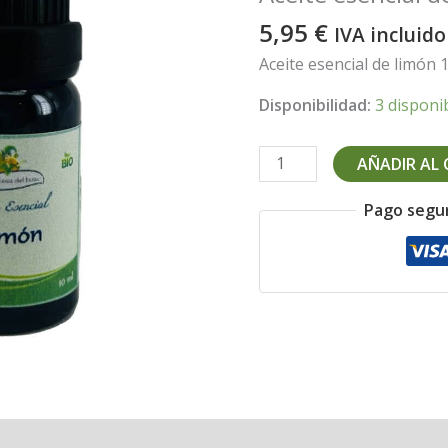
5,95
€
IVA incluido
Aceite esencial de limón 
Disponibilidad:
3 disponi
Aceite
AÑADIR AL
esencial
de
Pago segu
limón
10
ml
cantidad