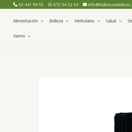
Ir
93 441 99 55
672 34 52 54
info@ladeessadelbosc
al
contenido
Alimentación
Belleza
Herbolario
Salud
Se
Varios