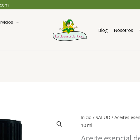
.com
rvicios
Blog
Nosotros
Inicio
/
SALUD
/
Aceites esen
10 ml
Aceite esencial d