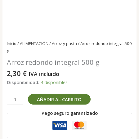
Inicio
/
ALIMENTACIÓN
/
Arroz y pasta
/ Arroz redondo integral 500
g
Arroz redondo integral 500 g
2,30
€
IVA incluido
Disponibilidad:
4 disponibles
Arroz
AÑADIR AL CARRITO
redondo
integral
Pago seguro garantizado
500
g
cantidad