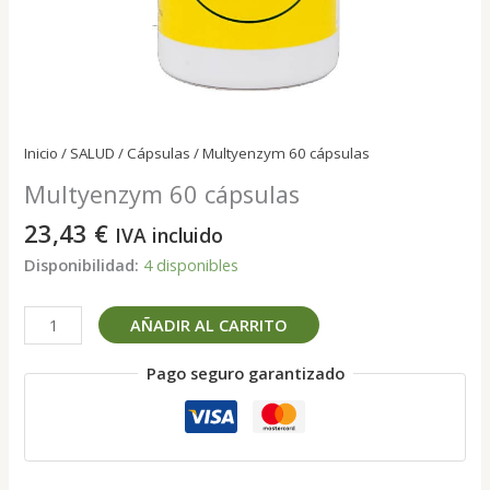
Inicio
/
SALUD
/
Cápsulas
/ Multyenzym 60 cápsulas
Multyenzym 60 cápsulas
23,43
€
IVA incluido
Disponibilidad:
4 disponibles
Multyenzym
AÑADIR AL CARRITO
60
cápsulas
Pago seguro garantizado
cantidad