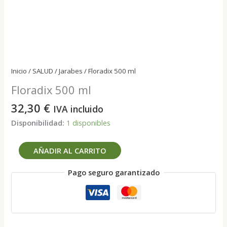
Inicio
/
SALUD
/
Jarabes
/ Floradix 500 ml
Floradix 500 ml
32,30
€
IVA incluido
Disponibilidad:
1 disponibles
Floradix
AÑADIR AL CARRITO
500
ml
Pago seguro garantizado
cantidad