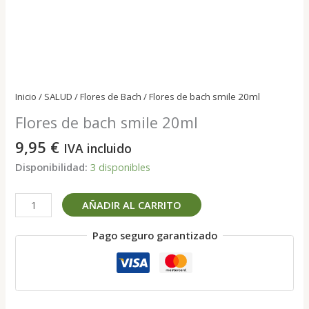
Inicio
/
SALUD
/
Flores de Bach
/ Flores de bach smile 20ml
Flores de bach smile 20ml
9,95
€
IVA incluido
Disponibilidad:
3 disponibles
Flores
AÑADIR AL CARRITO
de
bach
Pago seguro garantizado
smile
20ml
cantidad