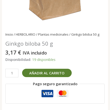
Inicio
/
HERBOLARIO
/
Plantas medicinales
/ Ginkgo biloba 50 g
Ginkgo biloba 50 g
3,17
€
IVA incluido
Disponibilidad:
19 disponibles
Ginkgo
AÑADIR AL CARRITO
biloba
50
Pago seguro garantizado
g
cantidad