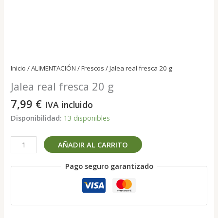
Inicio
/
ALIMENTACIÓN
/
Frescos
/ Jalea real fresca 20 g
Jalea real fresca 20 g
7,99
€
IVA incluido
Disponibilidad:
13 disponibles
Jalea
AÑADIR AL CARRITO
real
fresca
Pago seguro garantizado
20
g
cantidad