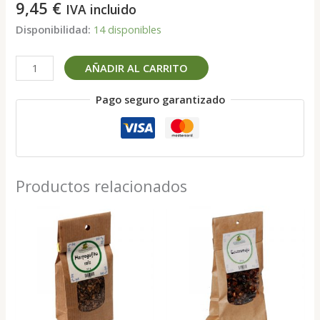
9,45
€
IVA incluido
Disponibilidad:
14 disponibles
Maca
AÑADIR AL CARRITO
andina
BIO
Pago seguro garantizado
en
polvo
200
g
cantidad
Productos relacionados