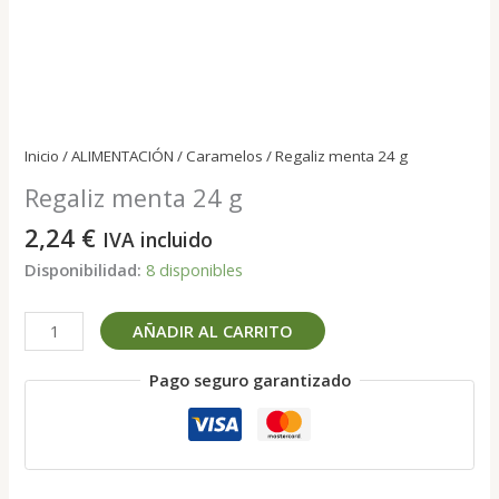
Inicio
/
ALIMENTACIÓN
/
Caramelos
/ Regaliz menta 24 g
Regaliz menta 24 g
2,24
€
IVA incluido
Disponibilidad:
8 disponibles
Regaliz
AÑADIR AL CARRITO
menta
24
Pago seguro garantizado
g
cantidad