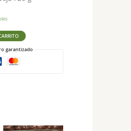
bles
 CARRITO
ro garantizado