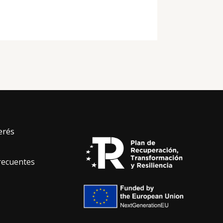
erés
recuentes