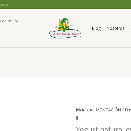
.com
rvicios
Blog
Nosotros
Inicio
/
ALIMENTACIÓN
/
Fr
g
Yogurt natural o