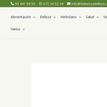
Ir
93 441 99 55
672 34 52 54
info@ladeessadelbosc
al
contenido
Alimentación
Belleza
Herbolario
Salud
Se
Varios