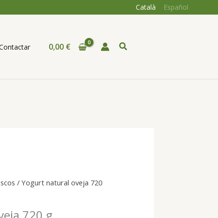
Català
Español
Buscar
0,00
€
Contactar
escos
/ Yogurt natural oveja 720
veja 720 g