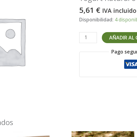
5,61
€
IVA incluido
Disponibilidad:
4 disponi
Yogurt
AÑADIR AL
natural
oveja
Pago segu
720
g
cantidad
ados