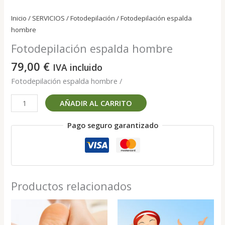
Inicio
/
SERVICIOS
/
Fotodepilación
/ Fotodepilación espalda
hombre
Fotodepilación espalda hombre
79,00
€
IVA incluido
Fotodepilación espalda hombre /
Fotodepilación
AÑADIR AL CARRITO
espalda
hombre
Pago seguro garantizado
cantidad
Productos relacionados