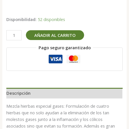
Disponibilidad:
52 disponibles
Mezcla
AÑADIR AL CARRITO
hierbas
especial
Pago seguro garantizado
gases
100
g
cantidad
Descripción
Mezcla hierbas especial gases: Formulación de cuatro
hierbas que no solo ayudan a la eliminación de los tan
molestos gases junto a la inflamación y los cólicos
asociados sino que evitan su formación. Además es gran