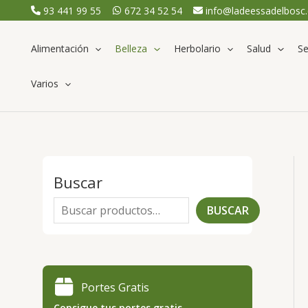
Ir
93 441 99 55
672 34 52 54
info@ladeessadelbosc
al
contenido
Alimentación
Belleza
Herbolario
Salud
Se
Varios
Buscar
B
BUSCAR
u
s
c
Portes Gratis
a
Consigue tus portes gratis.