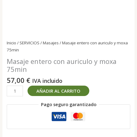
Inicio
/
SERVICIOS
/
Masajes
/ Masaje entero con auriculo y moxa
75min
Masaje entero con auriculo y moxa
75min
57,00
€
IVA incluido
Masaje
AÑADIR AL CARRITO
entero
con
Pago seguro garantizado
auriculo
y
moxa
75min