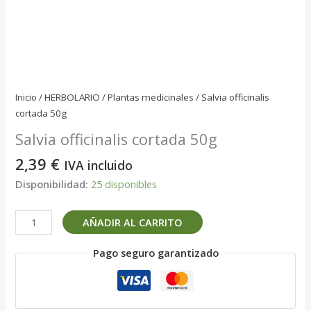
Inicio
/
HERBOLARIO
/
Plantas medicinales
/ Salvia officinalis
cortada 50g
Salvia officinalis cortada 50g
2,39
€
IVA incluido
Disponibilidad:
25 disponibles
Salvia
AÑADIR AL CARRITO
officinalis
cortada
Pago seguro garantizado
50g
cantidad